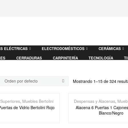
S ELÉCTRICAS
ELECTRODOMÉSTICOS
CERÁMICAS
LES
CERRADURAS
CARPINTERÍA
TECNOLOGÍA
T
Mostrando 1–15 de 324 resul
 Superiores
,
Muebles Bertolini
Despensas y Alacenas
,
Muebl
uertas de Vidrio Bertolini Rojo
Alacena 6 Puertas 1 Cajones 
Blanco/Negro