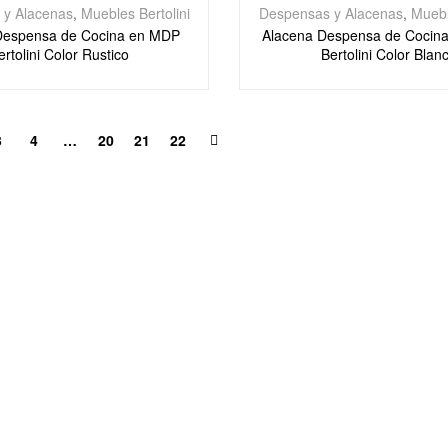
 y Alacenas
,
Muebles Bertolini
Despensas y Alacenas
,
Muebl
Despensa de Cocina en MDP
Alacena Despensa de Cocina
ertolini Color Rustico
Bertolini Color Blan
3
4
…
20
21
22