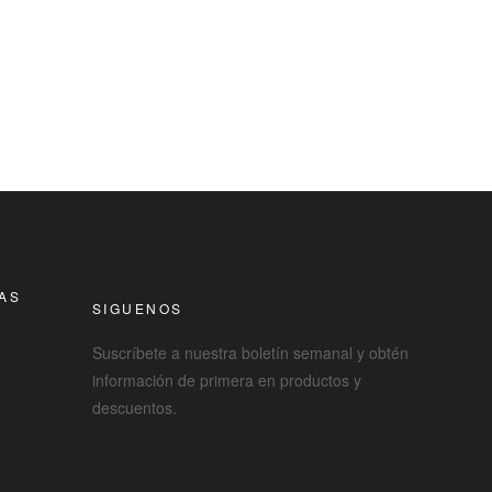
RAS
SIGUENOS
Suscríbete a nuestra boletín semanal y obtén
información de primera en productos y
descuentos.