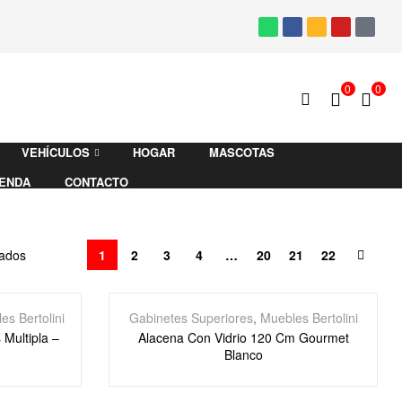
0
0
VEHÍCULOS
HOGAR
MASCOTAS
IENDA
CONTACTO
tados
1
2
3
4
…
20
21
22
es Bertolini
Gabinetes Superiores
,
Muebles Bertolini
Multipla –
Alacena Con Vidrio 120 Cm Gourmet
Blanco