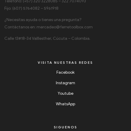
Teléfono: (+57) 320 3228085 – 322 7074093
Fijo: (607) 5764082 – 5961918
¿Necesitas ayuda o tienes una pregunta?
Contáctanos en: mercadeo@ferretoolbox.com
Calle 13#18-34 Valllesther, Cúcuta – Colombia.
VISITA NUESTRAS REDES
Toolbox Ferretería
Facebook
En Linea
Instagram
Youtube
WhatsApp
SIGUENOS