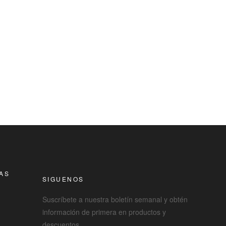
RAS
SIGUENOS
Suscríbete a nuestra boletín semanal y obtén
información de primera en productos y
descuentos.