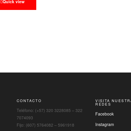
Quick view
CONTACTO
VISITA NUEST
REDES
Teléfono: (+57) 320 3228085 – 322
Facebook
7074093
Instagram
Fijo: (607) 5764082 – 5961918