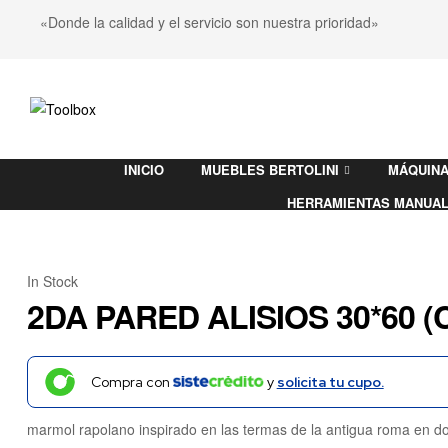
«Donde la calidad y el servicio son nuestra prioridad»
Toolbox
INICIO
MUEBLES BERTOLINI
MÁQUINA
Ferretería
HERRAMIENTAS MANUA
In Stock
2DA PARED ALISIOS 30*60 (C
Compra con
y
solicita tu cupo.
marmol rapolano inspirado en las termas de la antigua roma en d