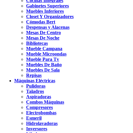
Cocinas Integrales
Gabinetes Superiores
Muebles Inferiores
Closet Y Organizadores
Cómodas Bert
Despensas y Alacenas
Mesas De Centro
Mesas De Noche
Bibliotecas
Mueble Campana
Mueble Microondas
Mueble Para Tv
Muebles De Baño
Muebles De Sala
Repisas
Máquinas Eléctricas
Pulidoras
Taladros
Aspiradoras
Combos Máquinas
Compresores
Electrobombas
Esmeril
Hidrolavadoras
Inversores