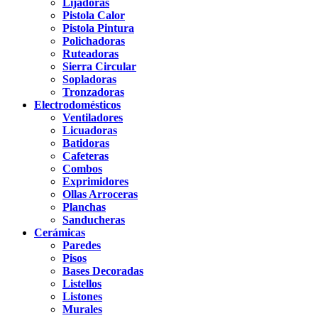
Lijadoras
Pistola Calor
Pistola Pintura
Polichadoras
Ruteadoras
Sierra Circular
Sopladoras
Tronzadoras
Electrodomésticos
Ventiladores
Licuadoras
Batidoras
Cafeteras
Combos
Exprimidores
Ollas Arroceras
Planchas
Sanducheras
Cerámicas
Paredes
Pisos
Bases Decoradas
Listellos
Listones
Murales