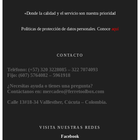
«Donde la calidad y el servicio son nuestra prioridad
Políticas de protección de datos personales. Conoce
aquí
CONTACTO
Teléfono: (+57) 320 3228085 – 322 7074093
Fijo: (607) 5764082 – 5961918
¿Necesitas ayuda o tienes una pregunta?
Contáctanos en: mercadeo@ferretoolbox.com
Calle 13#18-34 Valllesther, Cúcuta – Colombia.
VISITA NUESTRAS REDES
Facebook