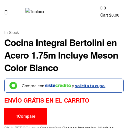
0
Cart
$
0.00
Toolbox
In Stock
Cocina Integral Bertolini en
Acero 1.75m Incluye Meson
Color Blanco
Compra con
y
solicita tu cupo.
ENVÍO GRÁTIS EN EL CARRITO
Compare
SKU:
BERCOL.100
Categorías:
Cocinas Integrales
,
Muebles