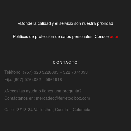
«Donde la calidad y el servicio son nuestra prioridad
Políticas de protección de datos personales. Conoce
aquí
CONTACTO
Teléfono: (+57) 320 3228085 – 322 7074093
Fijo: (607) 5764082 – 5961918
¿Necesitas ayuda o tienes una pregunta?
Contáctanos en: mercadeo@ferretoolbox.com
Calle 13#18-34 Valllesther, Cúcuta – Colombia.