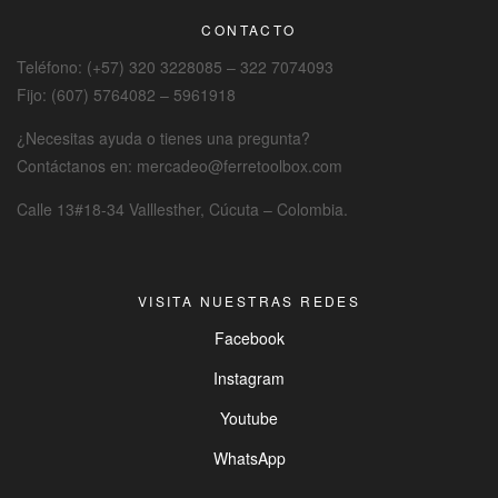
CONTACTO
Teléfono: (+57) 320 3228085 – 322 7074093
Fijo: (607) 5764082 – 5961918
¿Necesitas ayuda o tienes una pregunta?
Contáctanos en: mercadeo@ferretoolbox.com
Calle 13#18-34 Valllesther, Cúcuta – Colombia.
VISITA NUESTRAS REDES
Facebook
Instagram
Youtube
WhatsApp