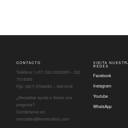
CONTACTO
VISITA NUEST
REDES
Teléfono: (+57) 320 3228085 – 322
Facebook
7074093
Instagram
Fijo: (607) 5764082 – 5961918
Youtube
¿Necesitas ayuda o tienes una
pregunta?
WhatsApp
Contáctanos en:
mercadeo@ferretoolbox.com