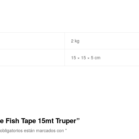
2 kg
15 × 15 × 5 cm
le Fish Tape 15mt Truper”
obligatorios están marcados con
*