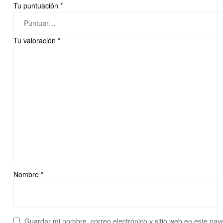
Tu puntuación
*
Tu valoración
*
Nombre
*
Guardar mi nombre, correo electrónico y sitio web en este na