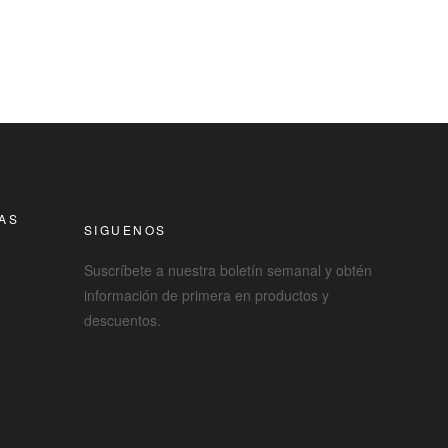
RAS
SIGUENOS
Suscríbete a nuestra boletín semanal y obtén
información de primera en productos y
descuentos.