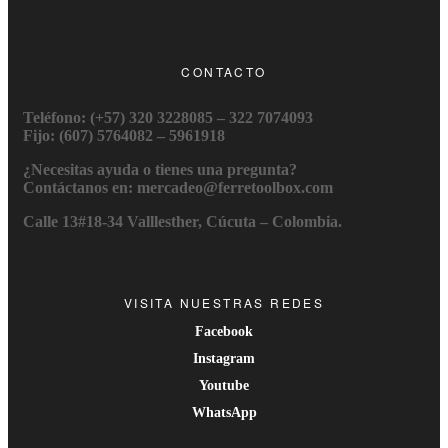
CONTACTO
Teléfono: (+57) 320 3228085 – 322 7074093
Fijo: (607) 5764082 – 5961918
¿Necesitas ayuda o tienes una pregunta?
Contáctanos en: mercadeo@ferretoolbox.com
Calle 13#18-34 Valllesther, Cúcuta – Colombia.
VISITA NUESTRAS REDES
Facebook
Instagram
Youtube
WhatsApp