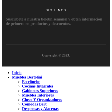
SIGUENOS
Suscríbete a nuestra boletín semanal y obtén información
de primera en productos y descuentos.
Copyright © 2023.
Inicio
Muebles Bertolini
Escritorios
Cocinas Integrales
Gabinetes Superiores
Muebles Inferiores
Closet Y Organizadores
Cómodas Bert
Despensas y Alacenas