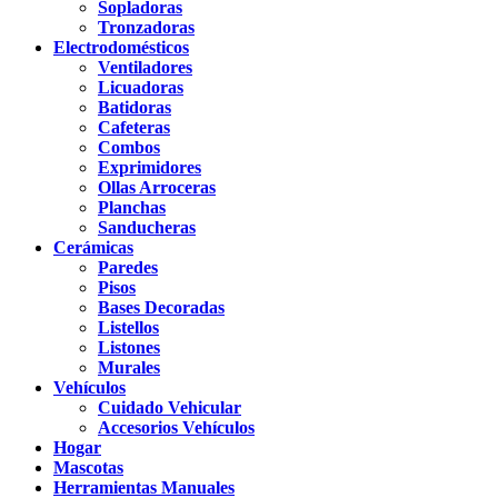
Sopladoras
Tronzadoras
Electrodomésticos
Ventiladores
Licuadoras
Batidoras
Cafeteras
Combos
Exprimidores
Ollas Arroceras
Planchas
Sanducheras
Cerámicas
Paredes
Pisos
Bases Decoradas
Listellos
Listones
Murales
Vehículos
Cuidado Vehicular
Accesorios Vehículos
Hogar
Mascotas
Herramientas Manuales