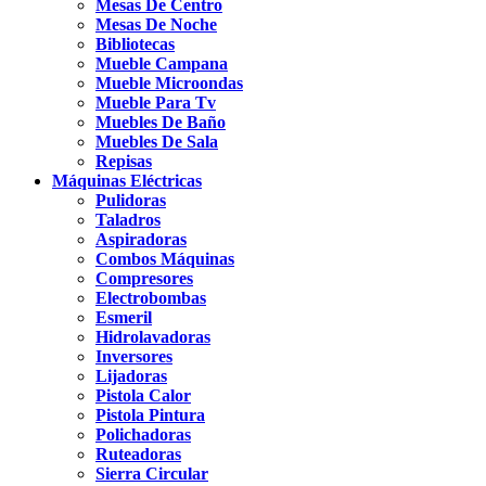
Mesas De Centro
Mesas De Noche
Bibliotecas
Mueble Campana
Mueble Microondas
Mueble Para Tv
Muebles De Baño
Muebles De Sala
Repisas
Máquinas Eléctricas
Pulidoras
Taladros
Aspiradoras
Combos Máquinas
Compresores
Electrobombas
Esmeril
Hidrolavadoras
Inversores
Lijadoras
Pistola Calor
Pistola Pintura
Polichadoras
Ruteadoras
Sierra Circular