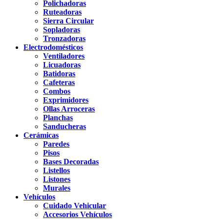
Polichadoras
Ruteadoras
Sierra Circular
Sopladoras
Tronzadoras
Electrodomésticos
Ventiladores
Licuadoras
Batidoras
Cafeteras
Combos
Exprimidores
Ollas Arroceras
Planchas
Sanducheras
Cerámicas
Paredes
Pisos
Bases Decoradas
Listellos
Listones
Murales
Vehículos
Cuidado Vehicular
Accesorios Vehículos