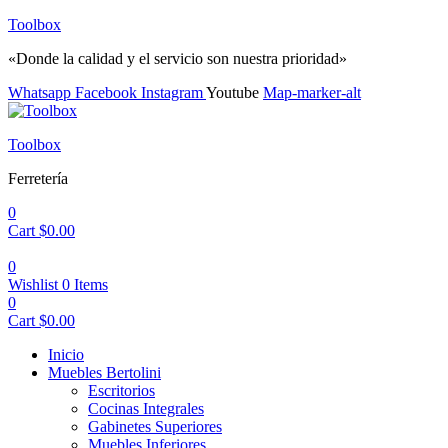
Toolbox
«Donde la calidad y el servicio son nuestra prioridad»
Whatsapp
Facebook
Instagram
Youtube
Map-marker-alt
Menu
Toolbox
Ferretería
0
Cart
$
0.00
0
Wishlist
0
Items
0
Cart
$
0.00
Inicio
Muebles Bertolini
Escritorios
Cocinas Integrales
Gabinetes Superiores
Muebles Inferiores