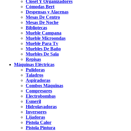
Closet Y Organizadores
Cómodas Bert
Despensas y Alacenas
Mesas De Centro
Mesas De Noche
Bibliotecas
Mueble Campana
Mueble Microondas
Mueble Para Tv
Muebles De Baño
Muebles De Sala
Repisas
Máquinas Eléctricas
Pulidoras
Taladros
Aspiradoras
Combos Máquinas
Compresores
Electrobombas
Esmeril
Hidrolavadoras
Inversores
Lijadoras
Pistola Calor
Pistola Pintura