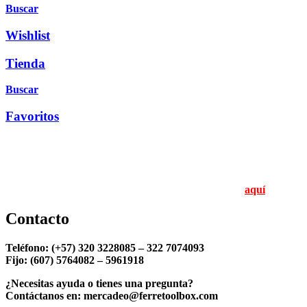
Buscar
Wishlist
Tienda
Buscar
Favoritos
«Donde la calidad y el servicio son nuestra prioridad
Políticas de protección de datos personales. Conoce
aquí
Contacto
Teléfono: (+57) 320 3228085 – 322 7074093
Fijo: (607) 5764082 – 5961918
¿Necesitas ayuda o tienes una pregunta?
Contáctanos en: mercadeo@ferretoolbox.com