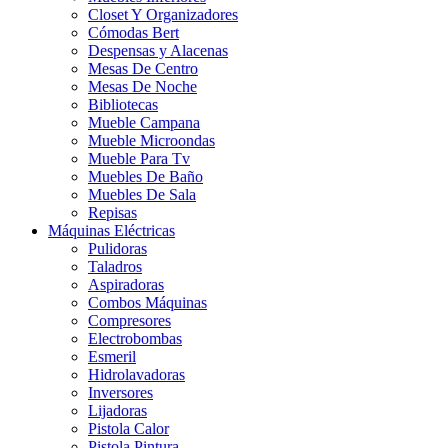
Closet Y Organizadores
Cómodas Bert
Despensas y Alacenas
Mesas De Centro
Mesas De Noche
Bibliotecas
Mueble Campana
Mueble Microondas
Mueble Para Tv
Muebles De Baño
Muebles De Sala
Repisas
Máquinas Eléctricas
Pulidoras
Taladros
Aspiradoras
Combos Máquinas
Compresores
Electrobombas
Esmeril
Hidrolavadoras
Inversores
Lijadoras
Pistola Calor
Pistola Pintura