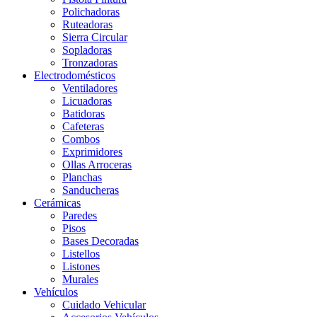
Polichadoras
Ruteadoras
Sierra Circular
Sopladoras
Tronzadoras
Electrodomésticos
Ventiladores
Licuadoras
Batidoras
Cafeteras
Combos
Exprimidores
Ollas Arroceras
Planchas
Sanducheras
Cerámicas
Paredes
Pisos
Bases Decoradas
Listellos
Listones
Murales
Vehículos
Cuidado Vehicular