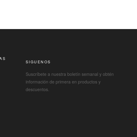
RAS
SIGUENOS
Suscríbete a nuestra boletín semanal y obtén
información de primera en productos y
descuentos.