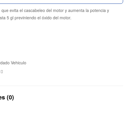
 que evita el cascabeleo del motor y aumenta la potencia y
ta 5 gl previniendo el óxido del motor.
idado Vehiculo
ebook
witter
Email
s (0)