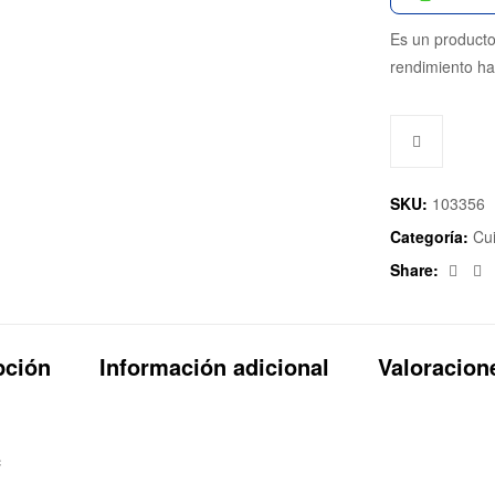
Es un producto
rendimiento has
SKU:
103356
Categoría:
Cu
Fac
T
Share:
pción
Información adicional
Valoracione
c