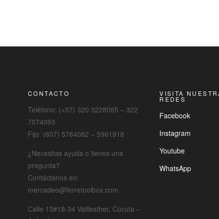
CONTACTO
VISITA NUEST
REDES
Teléfono: (+57) 320 3228085 – 322
Facebook
7074093
Instagram
Fijo: (607) 5764082 – 5961918
Youtube
¿Necesitas ayuda o tienes una
pregunta?
WhatsApp
Contáctanos en:
mercadeo@ferretoolbox.com
Calle 13#18-34 Valllesther, Cúcuta –