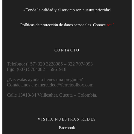
«Donde la calidad y el servicio son nuestra prioridad
Políticas de protección de datos personales. Conoce
aquí
CONTACTO
Teléfono: (+57) 320 3228085 – 322 7074093
Fijo: (607) 5764082 – 5961918
¿Necesitas ayuda o tienes una pregunta?
Contáctanos en: mercadeo@ferretoolbox.com
Calle 13#18-34 Valllesther, Cúcuta – Colombia.
VISITA NUESTRAS REDES
Facebook