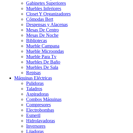
Gabinetes Superiores
Muebles Inferiores
Closet Y Organizadores
Cómodas Bert
Despensas y Alacenas
Mesas De Centro
Mesas De Noche
Bibliotecas
Mueble Campana
Mueble Microondas
Mueble Para Tv
Muebles De Baño
Muebles De Sala
Repisas
Máquinas Eléctricas
Pulidoras
Taladros
Aspiradoras
Combos Máquinas
Compresores
Electrobombas
Esmeril
Hidrolavadoras
Inversores
Lijadoras