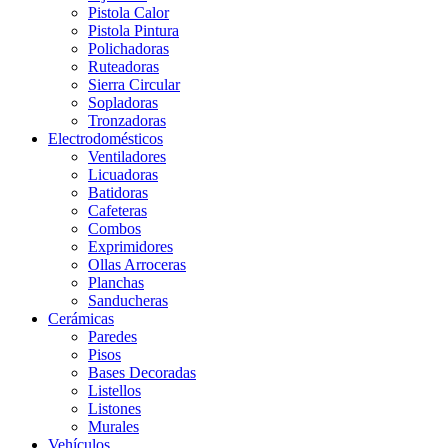
Pistola Calor
Pistola Pintura
Polichadoras
Ruteadoras
Sierra Circular
Sopladoras
Tronzadoras
Electrodomésticos
Ventiladores
Licuadoras
Batidoras
Cafeteras
Combos
Exprimidores
Ollas Arroceras
Planchas
Sanducheras
Cerámicas
Paredes
Pisos
Bases Decoradas
Listellos
Listones
Murales
Vehículos