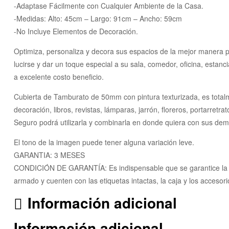
-Adaptase Fácilmente con Cualquier Ambiente de la Casa.
-Medidas: Alto: 45cm – Largo: 91cm – Ancho: 59cm
-No Incluye Elementos de Decoración.
Optimiza, personaliza y decora sus espacios de la mejor manera po
lucirse y dar un toque especial a su sala, comedor, oficina, est
a excelente costo beneficio.
Cubierta de Tamburato de 50mm con pintura texturizada, es totalm
decoración, libros, revistas, lámparas, jarrón, floreros, portarretra
Seguro podrá utilizarla y combinarla en donde quiera con sus dem
El tono de la imagen puede tener alguna variación leve.
GARANTIA: 3 MESES
CONDICIÓN DE GARANTÍA: Es indispensable que se garantice la inte
armado y cuenten con las etiquetas intactas, la caja y los acceso
Información adicional
Información adicional