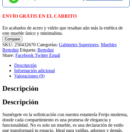
ENVÍO GRÁTIS EN EL CARRITO
En acabados de acero y vidrio que resaltan aún más la estética de
este mueble único y minimalista.
Compare
SKU:
250432670
Categorías:
Gabinetes Superiores
,
Muebles
Bertolini
Etiqueta:
Bertolini
Share:
Facebook
Twitter
Email
Descripción
Información adicional
Valoraciones (0)
Descripción
Descripción
Sumérgete en la sofisticación con nuestra estantería Freijo moderna,
donde cada compartimiento es una promesa de elegancia y
funcionalidad. No es solo un mueble, es una declaración de estilo
que transformará tu espacio. Ideal para vajillas, adornos y demás,