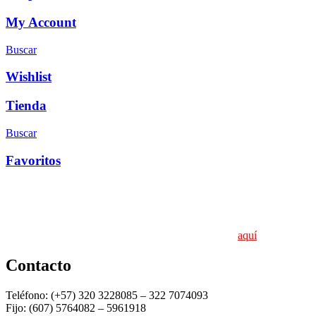
My Account
Buscar
Wishlist
Tienda
Buscar
Favoritos
«Donde la calidad y el servicio son nuestra prioridad
Políticas de protección de datos personales. Conoce
aquí
Contacto
Teléfono: (+57) 320 3228085 – 322 7074093
Fijo: (607) 5764082 – 5961918