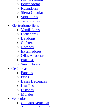
Polichadoras
Ruteadoras
Sierra Circular
Sopladoras
Tronzadoras
Electrodomésticos
Ventiladores
Licuadoras
Batidoras
Cafeteras
Combos
Exprimidores
Ollas Arroceras
Planchas
Sanducheras
Cerámicas
Paredes
Pisos
Bases Decoradas
Listellos
Listones
Murales
Vehículos
Cuidado Vehicular