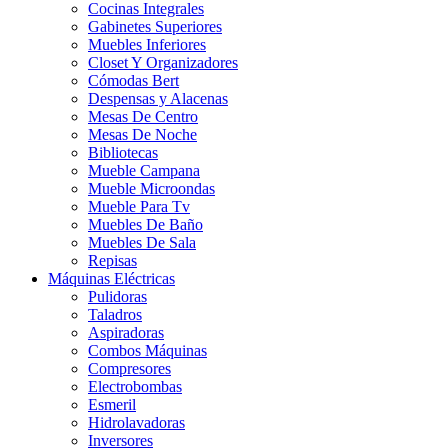
Cocinas Integrales
Gabinetes Superiores
Muebles Inferiores
Closet Y Organizadores
Cómodas Bert
Despensas y Alacenas
Mesas De Centro
Mesas De Noche
Bibliotecas
Mueble Campana
Mueble Microondas
Mueble Para Tv
Muebles De Baño
Muebles De Sala
Repisas
Máquinas Eléctricas
Pulidoras
Taladros
Aspiradoras
Combos Máquinas
Compresores
Electrobombas
Esmeril
Hidrolavadoras
Inversores