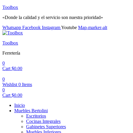
Toolbox
«Donde la calidad y el servicio son nuestra prioridad»
Whatsapp
Facebook
Instagram
Youtube
Map-marker-alt
Menu
Toolbox
Ferretería
0
Cart
$
0.00
0
Wishlist
0
Items
0
Cart
$
0.00
Inicio
Muebles Bertolini
Escritorios
Cocinas Integrales
Gabinetes Superiores
Muebles Inferiores