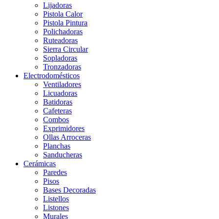
Lijadoras
Pistola Calor
Pistola Pintura
Polichadoras
Ruteadoras
Sierra Circular
Sopladoras
Tronzadoras
Electrodomésticos
Ventiladores
Licuadoras
Batidoras
Cafeteras
Combos
Exprimidores
Ollas Arroceras
Planchas
Sanducheras
Cerámicas
Paredes
Pisos
Bases Decoradas
Listellos
Listones
Murales