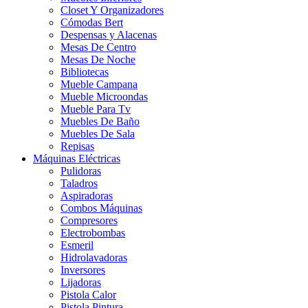
Closet Y Organizadores
Cómodas Bert
Despensas y Alacenas
Mesas De Centro
Mesas De Noche
Bibliotecas
Mueble Campana
Mueble Microondas
Mueble Para Tv
Muebles De Baño
Muebles De Sala
Repisas
Máquinas Eléctricas
Pulidoras
Taladros
Aspiradoras
Combos Máquinas
Compresores
Electrobombas
Esmeril
Hidrolavadoras
Inversores
Lijadoras
Pistola Calor
Pistola Pintura