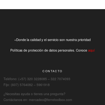
«Donde la calidad y el servicio son nuestra prioridad
Políticas de protección de datos personales. Conoce
aquí
CONTACTO
Teléfono: (+57) 320 3228085 – 322 7074093
Fijo: (607) 5764082 – 5961918
¿Necesitas ayuda o tienes una pregunta?
Contáctanos en: mercadeo@ferretoolbox.com