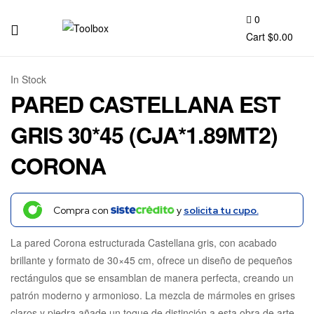
0
Cart
$
0.00
Toolbox
In Stock
PARED CASTELLANA EST
GRIS 30*45 (CJA*1.89MT2)
CORONA
Compra con
y
solicita tu cupo.
La pared Corona estructurada Castellana gris, con acabado
brillante y formato de 30×45 cm, ofrece un diseño de pequeños
rectángulos que se ensamblan de manera perfecta, creando un
patrón moderno y armonioso. La mezcla de mármoles en grises
claros y piedra añade un toque de distinción a esta obra de arte.