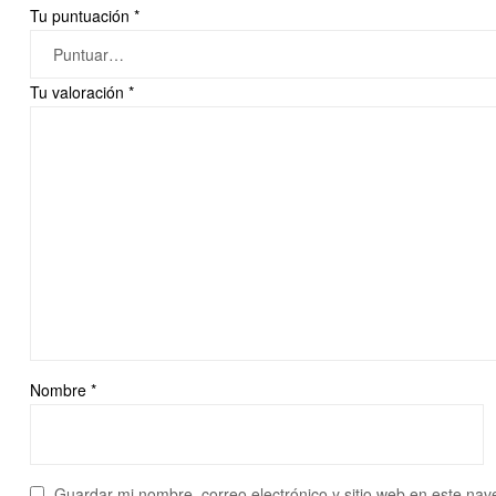
Tu puntuación
*
Tu valoración
*
Nombre
*
Guardar mi nombre, correo electrónico y sitio web en este na