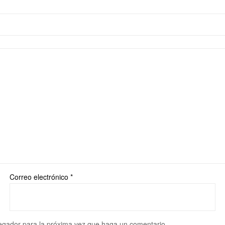
Correo electrónico
*
vegador para la próxima vez que haga un comentario.