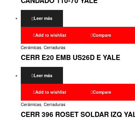
CANDADO 110-70 YALE
Leer más
Add to wishlist
Compare
Cerámicas
,
Cerraduras
CERR E20 EMB US26D E YALE
Leer más
Add to wishlist
Compare
Cerámicas
,
Cerraduras
CERR 396 ROSET SOLDAR IZQ YA