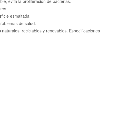
e, evita la proliferación de bacterias.
res.
rficie esmaltada.
problemas de salud.
aturales, reciclables y renovables. Especificaciones