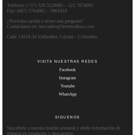
Teléfono: (+57) 320 3228085 – 322 7074093
Fijo: (607) 5764082 – 5961918
¿Necesitas ayuda o tienes una pregunta?
Contáctanos en: mercadeo@ferretoolbox.com
Calle 13#18-34 Valllesther, Cúcuta – Colombia.
VISITA NUESTRAS REDES
Facebook
Instagram
Youtube
WhatsApp
SIGUENOS
Suscríbete a nuestra boletín semanal y obtén información de
primera en productos y descuentos.