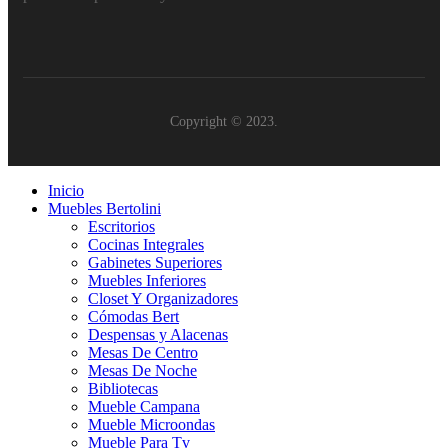
Copyright © 2023.
Inicio
Muebles Bertolini
Escritorios
Cocinas Integrales
Gabinetes Superiores
Muebles Inferiores
Closet Y Organizadores
Cómodas Bert
Despensas y Alacenas
Mesas De Centro
Mesas De Noche
Bibliotecas
Mueble Campana
Mueble Microondas
Mueble Para Tv