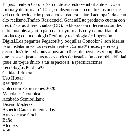
El piso madera Corona Samui de acabado semibrillante en color
tortora y de formato 51×51, su diseño cuenta con tres listones de
veta enriquecida e inspirada en la madera natural acompañada de un
alto realismo.Trafico Residencial GeneralEste producto cuenta con
tres (3) caras diferenciadas (CD), baldosas con diferencias sutiles
entre una pieza y otra para dar mayor realismo y naturalidad al
producto; con tecnología Perdura y tecnología de Impresión
Digital.Los pegantes Pegacor® y boquillas Concolor® son ideales
para instalar nuestros revestimientos Corona® (pisos, paredes y
decorados), te invitamos a buscar la línea de pegantes y boquillas
que más se ajuste a tus necesidades de instalación o combinabilidad,
¡dale un toque único a tus espacios!!. Especificaciones
Tecnologías Perdura®
Calidad Primera
Uso Hogar
Residencial
Colección Expresiones 2020
Materiales Cerámica
Acabado Semibrillante
Diseño Maderas
Aspecto Caras diferenciadas
Áreas de uso Cocina
Baño
Alcobas
Hall