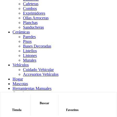
Cafeteras
Combos
Exprimidores
Ollas Arroceras
Planchas
Sanducheras
Cerámicas
Paredes
Pisos
Bases Decoradas
Listellos
Listones
Murales
Vehículos
Cuidado Vehicular
Accesorios Vehículos
Hogar
Mascotas
Herramientas Manuales
Cerraduras
Carpintería
Tecnología
Buscar
Tienda
Buscar
Tienda
Favoritos
Contacto
Shop
My Account
Wishlist