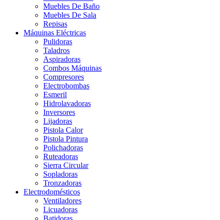
Muebles De Baño
Muebles De Sala
Repisas
Máquinas Eléctricas
Pulidoras
Taladros
Aspiradoras
Combos Máquinas
Compresores
Electrobombas
Esmeril
Hidrolavadoras
Inversores
Lijadoras
Pistola Calor
Pistola Pintura
Polichadoras
Ruteadoras
Sierra Circular
Sopladoras
Tronzadoras
Electrodomésticos
Ventiladores
Licuadoras
Batidoras