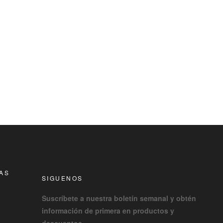
RAS
SIGUENOS
Suscríbete a nuestra boletín semanal y obtén
información de primera en productos y
descuentos.