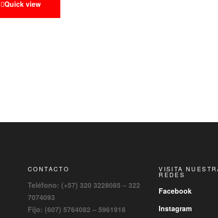
Quick view
CONTACTO
VISITA NUEST
REDES
Teléfono: (+57) 320 3228085 – 322
Facebook
7074093
Instagram
Fijo: (607) 5764082 – 5961918