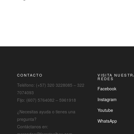
CONTACTO
VISITA NUEST
REDES
Teléfono: (+57) 320 3228085 – 322
Facebook
7074093
Instagram
Fijo: (607) 5764082 – 5961918
Youtube
¿Necesitas ayuda o tienes una
pregunta?
WhatsApp
Contáctanos en: