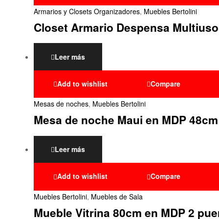
Armarios y Closets Organizadores
,
Muebles Bertolini
Closet Armario Despensa Multiusos
Leer más
Add to wishlist
Compare
Mesas de noches
,
Muebles Bertolini
Mesa de noche Maui en MDP 48cm
Leer más
Add to wishlist
Compare
Muebles Bertolini
,
Muebles de Sala
Mueble Vitrina 80cm en MDP 2 pue