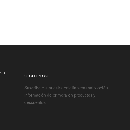
RAS
SIGUENOS
Suscríbete a nuestra boletín semanal y obtén
información de primera en productos y
descuentos.