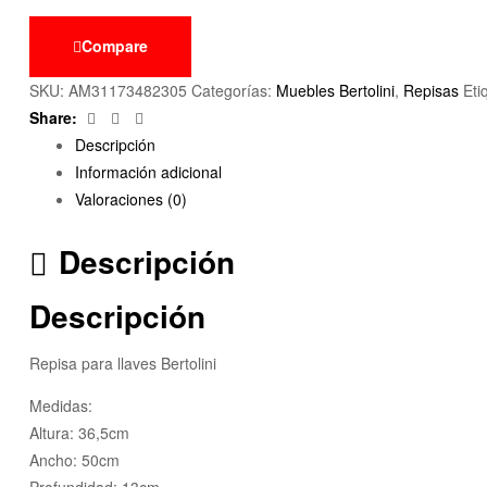
Compare
SKU:
AM31173482305
Categorías:
Muebles Bertolini
,
Repisas
Eti
Facebook
Twitter
Email
Share:
Descripción
Información adicional
Valoraciones (0)
Descripción
Descripción
Repisa para llaves Bertolini
Medidas:
Altura: 36,5cm
Ancho: 50cm
Profundidad: 13cm