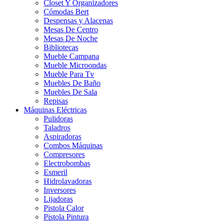
Closet Y Organizadores
Cómodas Bert
Despensas y Alacenas
Mesas De Centro
Mesas De Noche
Bibliotecas
Mueble Campana
Mueble Microondas
Mueble Para Tv
Muebles De Baño
Muebles De Sala
Repisas
Máquinas Eléctricas
Pulidoras
Taladros
Aspiradoras
Combos Máquinas
Compresores
Electrobombas
Esmeril
Hidrolavadoras
Inversores
Lijadoras
Pistola Calor
Pistola Pintura