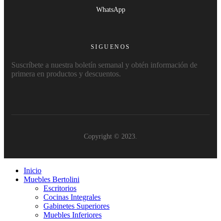
WhatsApp
SIGUENOS
Suscríbete a nuestra boletín semanal y obtén información de
primera en productos y descuentos.
Copyright © 2023.
Inicio
Muebles Bertolini
Escritorios
Cocinas Integrales
Gabinetes Superiores
Muebles Inferiores