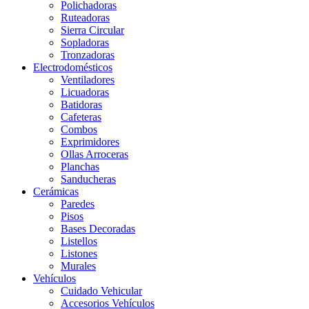
Polichadoras
Ruteadoras
Sierra Circular
Sopladoras
Tronzadoras
Electrodomésticos
Ventiladores
Licuadoras
Batidoras
Cafeteras
Combos
Exprimidores
Ollas Arroceras
Planchas
Sanducheras
Cerámicas
Paredes
Pisos
Bases Decoradas
Listellos
Listones
Murales
Vehículos
Cuidado Vehicular
Accesorios Vehículos