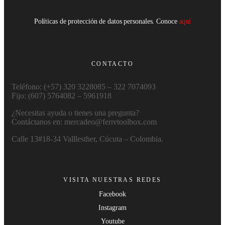
Políticas de protección de datos personales. Conoce
aquí
CONTACTO
Teléfono: (+57) 320 3228085 – 322 7074093
Fijo: (607) 5764082 – 5961918
¿Necesitas ayuda o tienes una pregunta?
Contáctanos en: mercadeo@ferretoolbox.com
Calle 13#18-34 Valllesther, Cúcuta – Colombia.
VISITA NUESTRAS REDES
Facebook
Instagram
Youtube